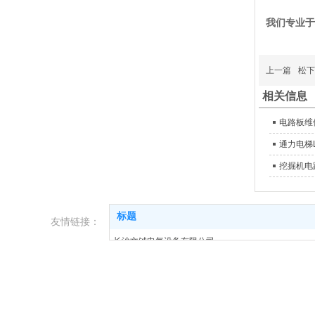
我们专业于
上一篇
松下
相关信息
电路板维修
通力电梯
挖掘机电
标题
友情链接：
长沙文铖电气设备有限公司
变频器控制柜
20年电气控制柜专业非标定制
变频器维修
伺服驱动器维修