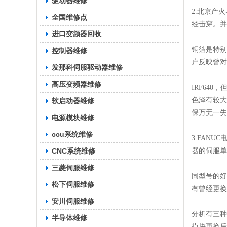
驱动器维修
2.北京产火
全国维修点
经击穿。并
进口变频器回收
铜箔是特别
控制器维修
户反映曾对
发那科伺服驱动器维修
高压变频器维修
IRF64
色泽有较大
软启动器维修
保万无一失
电源模块维修
ccu系统维修
3.FANUC电
CNC系统维修
器的伺服单
三菱伺服维修
同型号的好
松下伺服维修
有曾经更换
安川伺服维修
分析有三种
半导体维修
模块更换后