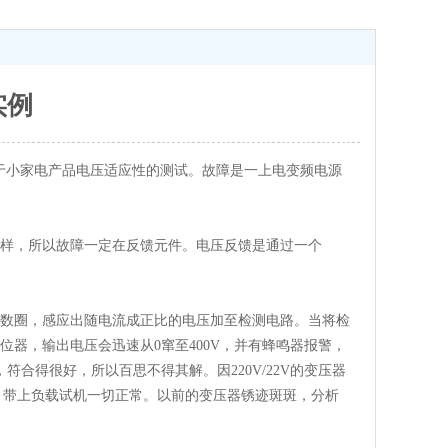
实例
电压，用于小家电产品电压适应性的测试。故障是一上电变频电源
一样，所以故障一定在反馈元件。电压反馈是通过一个
数圈，感应出随电流成正比的电压加至检测电路。当将检
器，输出电压会迅速从0窜至400V，并有蜂鸣器报警，
合得很好，所以百思不得其解。因220V/22V的变压器
了，带上负载试机一切正常。以前的变压器锈迹斑斑，分析