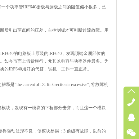
发现有一个功率管IRF640栅极与漏极之间的阻值偏小很多，已
断后引出两点间的压差，主控制板才可判断过流故障。用
F640的电路板上原装的IRF640，发现顶端金属部位的
。如今市面上假货横行，尤其以电容与功率器件最多。为
的IRF640用好的代替，试机，工作一直正常。
ent of DC link section is excessive", 将故障机
输出模块，发现有一模块的下桥部分击穿，而且这一个模块
使得驱动波形不良，使模块易损；3.前级有故障，以前的