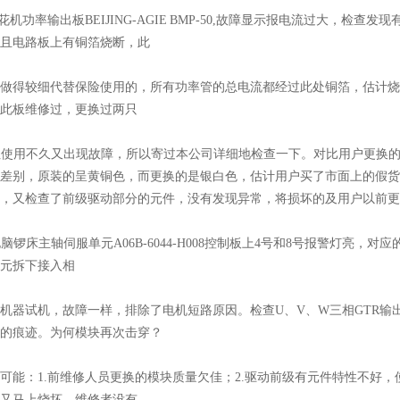
花机功率输出板BEIJING-AGIE BMP-50,故障显示报电流过大，检查
且电路板上有铜箔烧断，此
做得较细代替保险使用的，所有功率管的总电流都经过此处铜箔，估计烧
此板维修过，更换过两只
0，但使用不久又出现故障，所以寄过本公司详细地检查一下。对比用户更换的IR
差别，原装的呈黄铜色，而更换的是银白色，估计用户买了市面上的假货
，又检查了前级驱动部分的元件，没有发现异常，将损坏的及用户以前更换
脑锣床主轴伺服单元A06B-6044-H008控制板上4号和8号报警灯亮，对应的解释是“the curr
元拆下接入相
机器试机，故障一样，排除了电机短路原因。检查U、V、W三相GTR
的痕迹。为何模块再次击穿？
可能：1.前维修人员更换的模块质量欠佳；2.驱动前级有元件特性不好，
又马上烧坏，维修者没有