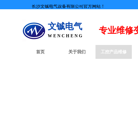
长沙文铖电气设备有限公司官方网站！
文铖电气
专业
维修
W E N C H E N G
首页
关于我们
工控产品维修