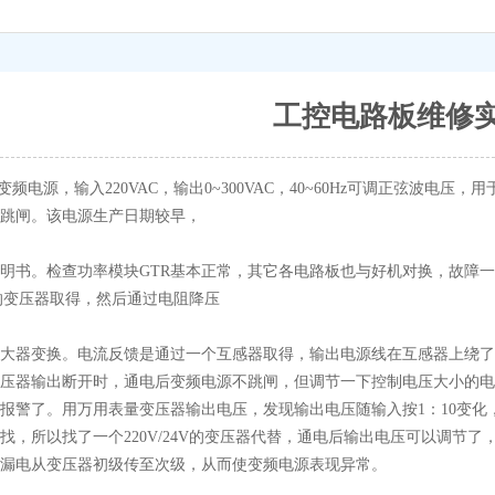
工控电路板维修
产变频电源，输入220VAC，输出0~300VAC，40~60Hz可调正弦波
跳闸。该电源生产日期较早，
明书。检查功率模块GTR基本正常，其它各电路板也与好机对换，故障
22V的变压器取得，然后通过电阻降压
大器变换。电流反馈是通过一个互感器取得，输出电源线在互感器上绕了
压器输出断开时，通电后变频电源不跳闸，但调节一下控制电压大小的电位
报警了。用万用表量变压器输出电压，发现输出电压随输入按1：10变化，符
找，所以找了一个220V/24V的变压器代替，通电后输出电压可以调节
漏电从变压器初级传至次级，从而使变频电源表现异常。