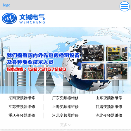
logo
更多
湖南变频器维修
广东变频器维修
山东变频器维修
江苏变频器维修
上海变频器维修
甘肃变频器维修
重庆变频器维修
河北变频器维修
湖北变频器维修
天津变频器维修
四川变频器维修
浙江变频器维修
更多