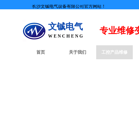
长沙文铖电气设备有限公司官方网站！
文铖电气
专业
维修
W E N C H E N G
首页
关于我们
工控产品维修