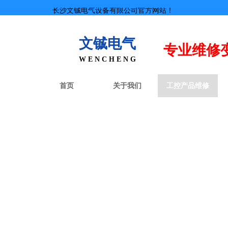
长沙文铖电气设备有限公司官方网站！
文铖电气
专业
维修
W E N C H E N G
首页
关于我们
工控产品维修