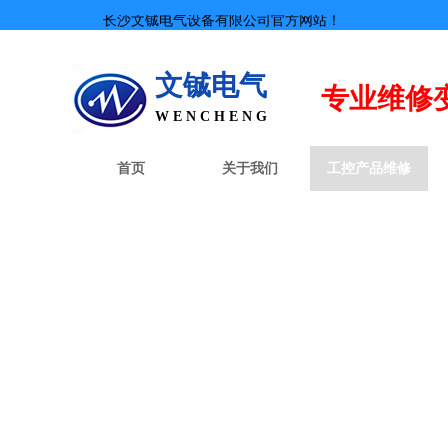
长沙文铖电气设备有限公司官方网站！
文铖电气
专业
维修
W E N C H E N G
首页
关于我们
工控产品维修