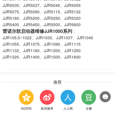
JJR5030、JJR5037、JJR5045、JJR5055
JJR5075、JJR5090、JJR5115、JJR5132
JJR5160、JJR5200、JJR5250、JJR5320
JJR5400、JJR5450、JJR5500、JJR5600
雷诺尔软启动器维修JJR1000系列
：
JJR105.5~1022、JJR1030、JJR1037、JJR1045
JJR1055、JJR1075、JJR1090、JJR1115
JJR1132、JJR1160、JJR1200、JJR1250
JJR1320、JJR1400、JJR1500、JJR1600
推荐
QQ空间
新浪微博
人人网
豆瓣