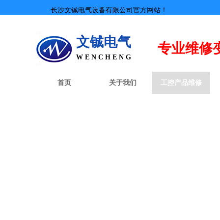
长沙文铖电气设备有限公司官方网站！
文铖电气
专业
维修
W E N C H E N G
首页
关于我们
工控产品维修