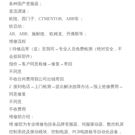
各种国产变频器；
直流调速：
欧陆、西门子、CTMENTOR、ABB等 ；
软启动：
AB、ABB、施耐德、 欧姆龙、丹佛斯等；
维修流程
1:待修品寄（送）至我司→专业人员免费检测（绝对安全，不
会损坏部件）
报价→客户同意检修→修复→寄回
不同意
不收任何费用我公司出钱寄回
2: 接到电话→上门检测→提出解决故障办法→报上抢修费用→
同意修复
不同意
不收费用
维修部介绍：
维 修部为专业维修包括各品牌变频器、伺服驱动器、数控机床
控制系统及驱动模块、控制电源、PCB电路板等自动化设备，