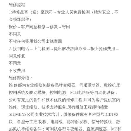
维修流程
1:待修品寄（送）至我司→专业人员免费检测（绝对安全，不
会损坏部件）
报价→客户同意检修→修复→寄回
不同意
不收任何费用我公司出钱寄回
2: 接到电话→上门检测→提出解决故障办法→报上抢修费用→
同意修复
不同意
不收费用
维修部介绍：
维 修部为专业维修包括各品牌变频器、伺服驱动器、数控机床
控制系统及驱动模块、控制电源、PCB电路板等自动化设备，
公司有充足的备件和技术优良的维修工程 师可为客户提供室内
维修、现场维修、技术支持服务.所有维修工程师均接受
SIEMENS公司专业技术培训，维修备件库有各种型号IGBT模
块，各型号主控 制板、电源板、脉冲触发板、信号转换板、散
热风机等维修备件；可测试各型号变频器、直流调速器、MC和