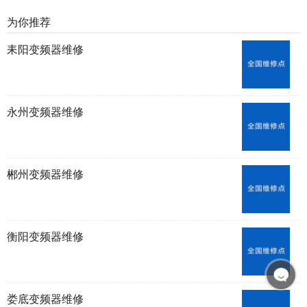
为你推荐
耒阳变频器维修
永州变频器维修
郴州变频器维修
衡阳变频器维修
娄底变频器维修