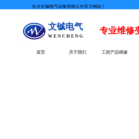
长沙文铖电气设备有限公司官方网站！
文铖电气
专业
维修
W E N C H E N G
首页
关于我们
工控产品维修