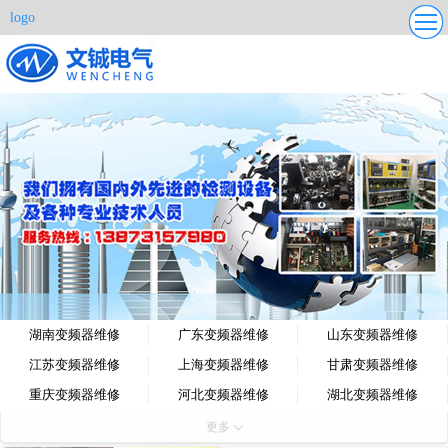
logo
更多
湖南变频器维修
广东变频器维修
山东变频器维修
江苏变频器维修
上海变频器维修
甘肃变频器维修
重庆变频器维修
河北变频器维修
湖北变频器维修
天津变频器维修
四川变频器维修
浙江变频器维修
更多