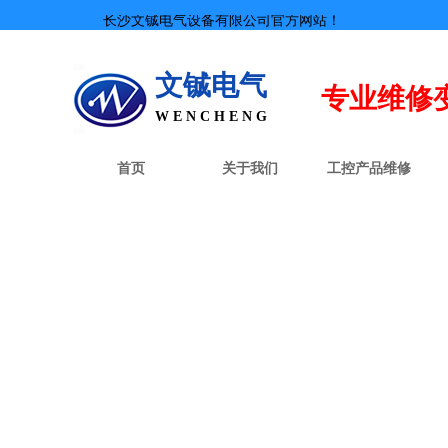
长沙文铖电气设备有限公司官方网站！
文铖电气
专业
维修
W E N C H E N G
首页
关于我们
工控产品维修