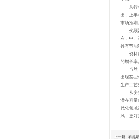
从行业内
出，上半
市场预期
变频器行
右，中、
具有节能
资料显示
的增长率
当然，随
出现某些
生产工艺
从变频器
潜在容量
代化领域
风，更好
上一篇
软起