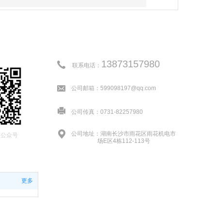
13873157980
联系电话：
公司邮箱：599098197@qq.com
公司传真：0731-82257980
公司地址：湖南长沙市雨花区雨花机电市
注公众号
场E区4栋112-113号
更多