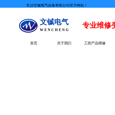
长沙文铖电气设备有限公司官方网站！
文铖电气
专业
维修
W E N C H E N G
首页
关于我们
工控产品维修