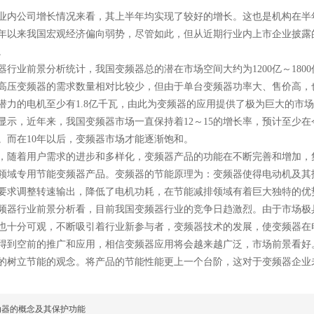
公司增长情况来看，其上半年均实现了较好的增长。这也是机构在半
年以来我国宏观经济偏向弱势，尽管如此，但从近期行业内上市企业披露
。
业前景分析统计，我国变频器总的潜在市场空间大约为1200亿～1800
高压变频器的需求数量相对比较少，但由于单台变频器功率大、售价高，
潜力的电机至少有1.8亿千瓦，由此为变频器的应用提供了极为巨大的市
，近年来，我国变频器市场一直保持着12～15的增长率，预计至少在今
。而在10年以后，变频器市场才能逐渐饱和。
着用户需求的进步和多样化，变频器产品的功能在不断完善和增加，
领域专用节能变频器产品。变频器的节能原理为：变频器使得电动机及其
要求调整转速输出，降低了电机功耗，在节能减排领域有着巨大独特的优
行业前景分析看，目前我国变频器行业的竞争日趋激烈。由于市场极
也十分可观，不断吸引着行业新参与者，变频器技术的发展，使变频器在
得到空前的推广和应用，相信变频器应用将会越来越广泛，市场前景看好
的树立节能的观念。将产品的节能性能更上一个台阶，这对于变频器企业
动器的概念及其保护功能