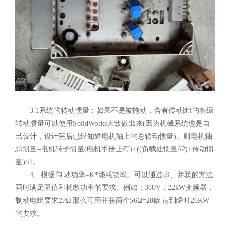
3.1系统的转动惯量：如果不是被拖动，含有传动比i的各级
转动惯量可以使用SolidWorks大致做出来(因为机械系统也是自
己设计，设计完后已经知道电机轴上的总转动惯量)。则电机轴
总惯量=电机转子惯量(电机手册上有)+((负载处惯量/i2)+传动惯
量)/i1。
4、根据 制动功率=K*能耗功率。可以通过串、并联的方法
同时满足阻值和耗散功率的要求。例如：380V，22kW变频器，
制动电组要求27Ω 那么可用并联两个56Ω=28欧 达到瞬时26KW
的要求。