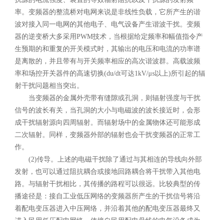
率。变频器的整流桥对电网来说是非线性负载，它所产生的谐
波对接入同一电网的其他电子、电气设备产生谐波干扰。变频
器的逆变桥大多采用PWM技术，当根据给定频率和幅值指令产
生预期的和重复的开关模式时，其输出的电压和电流的功率谱
是离散的，并且带有与开关频率相应的高次谐波群。高载波频
率和场控开关器件的高速切换(du/dt可达1kV/μs以上)所引起的辐
射干扰问题相当突出。
当变频器的金属外壳带有缝隙或孔洞，则辐射强度与干扰
信号的波长有关，当孔洞的大小与电磁波的波长接近时，会形
成干扰辐射源向四周辐射。而辐射场中的金属物体还可能形成
二次辐射。同样，变频器外部的辐射也会干扰变频器的正常工
作。
(2)传导。上述的电磁干扰除了通过与其相连的导线向外部
发射，也可以通过阻抗耦合或接地回路耦合将干扰带入其他电
路。与辐射干扰相比，其传播的路程可以很远。比较典型的传
播途径是：接自工业低压网络的变频器所产生的干扰信号将沿
着配电变压器进入中压网络，并沿着其他的配电变压器最终又