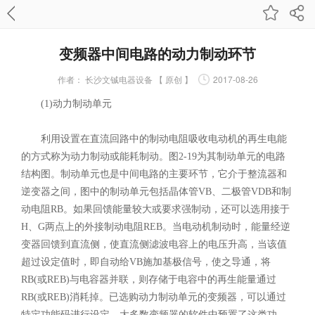
变频器中间电路的动力制动环节
作者：
长沙文铖电器设备 【 原创 】
2017-08-26
(1)动力制动单元
利用设置在直流回路中的制动电阻吸收电动机的再生电能
的方式称为动力制动或能耗制动。图2-19为其制动单元的电路
结构图。制动单元也是中间电路的主要环节，它介于整流器和
逆变器之间，图中的制动单元包括晶体管VB、二极管VDB和制
动电阻RB。如果回馈能量较大或要求强制动，还可以选用接于
H、G两点上的外接制动电阻REB。当电动机制动时，能量经逆
变器回馈到直流侧，使直流侧滤波电容上的电压升高，当该值
超过设定值时，即自动给VB施加基极信号，使之导通，将
RB(或REB)与电容器并联，则存储于电容中的再生能量通过
RB(或REB)消耗掉。已选购动力制动单元的变频器，可以通过
特定功能码进行设定。大多数变频器的软件中预置了这类功