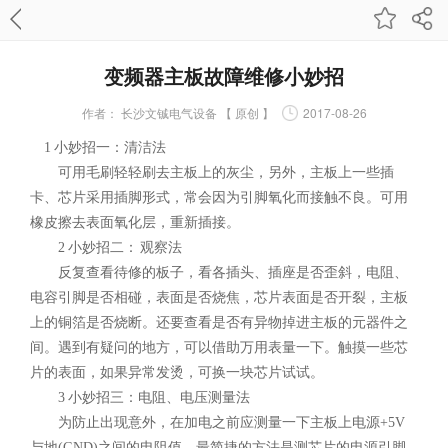
变频器主板故障维修小妙招
作者：
长沙文铖电气设备 【 原创 】
2017-08-26
1 小妙招一：清洁法
可用毛刷轻轻刷去主板上的灰尘，另外，主板上一些插
卡、芯片采用插脚形式，常会因为引脚氧化而接触不良。可用
橡皮擦去表面氧化层，重新插接。
2 小妙招二： 观察法
反复查看待修的板子，看各插头、插座是否歪斜，电阻、
电容引脚是否相碰，表面是否烧焦，芯片表面是否开裂，主板
上的铜箔是否烧断。还要查看是否有异物掉进主板的元器件之
间。遇到有疑问的地方，可以借助万用表量一下。触摸一些芯
片的表面，如果异常发烫，可换一块芯片试试。
3 小妙招三：电阻、电压测量法
为防止出现意外，在加电之前应测量一下主板上电源+5V
与地(GND)之间的电阻值。最简捷的方法是测芯片的电源引脚