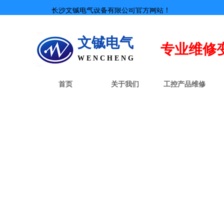
长沙文铖电气设备有限公司官方网站！
文铖电气
专业
维修
W E N C H E N G
首页
关于我们
工控产品维修