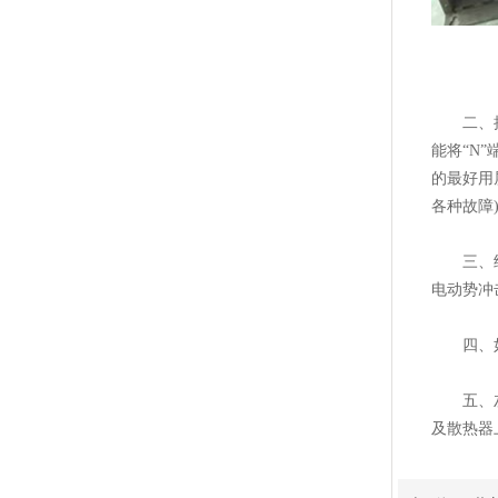
二、接线
能将“N
的最好用
各种故障
三、经常
电动势冲
四、如果
五、灰尘
及散热器