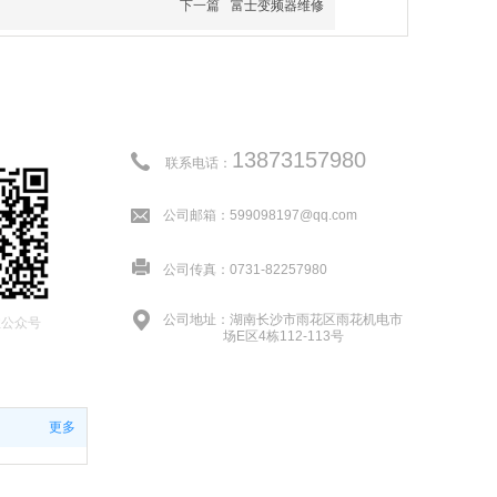
下一篇
富士变频器维修
13873157980
联系电话：
公司邮箱：599098197@qq.com
公司传真：0731-82257980
公司地址：湖南长沙市雨花区雨花机电市
注公众号
场E区4栋112-113号
更多