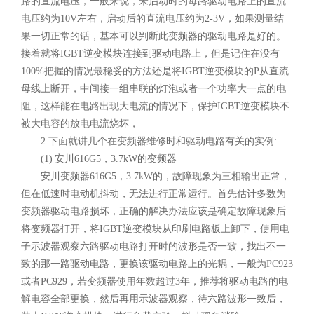
路的直流电压，一般来说，未启动时的每路驱动电路上的直流
电压约为10V左右，启动后的直流电压约为2-3V，如果测量结
果一切正常的话，基本可以判断此变频器的驱动电路是好的。
接着就将IGBT逆变模块连接到驱动电路上，但是记住在没有
100%把握的情况最稳妥的方法还是将IGBT逆变模块的P从直流
母线上断开，中间接一组串联的灯泡或者一个功率大一点的电
阻，这样能在电路出现大电流的情况下，保护IGBT逆变模块不
被大电容的放电电流烧坏，
2.下面就讲几个在变频器维修时和驱动电路有关的实例:
(1) 安川616G5，3.7kW的变频器
安川变频器616G5，3.7kW的，故障现象为三相输出正常，
但在低速时电动机抖动，无法进行正常运行。首先估计多数为
变频器驱动电路损坏，正确的解决办法应该是确定故障现象后
将变频器打开，将IGBT逆变模块从印刷电路板上卸下，使用电
子示波器观察六路驱动电路打开时的波形是否一致，找出不一
致的那一路驱动电路，更换该驱动电路上的光耦，一般为PC923
或者PC929，若变频器使用年数超过3年，推荐将驱动电路的电
解电容全部更换，然后再用示波器观察，待六路波形一致后，