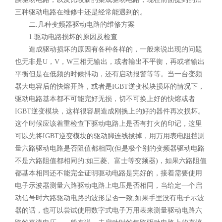
三种驱动电路在维修中还是经常能遇到的。
二.几种变频器驱动电路的维修方案
1.驱动电路损坏的原因及检查
造成驱动损坏的原因有各种各样的，一般来说出现的问题
也无非是U，V，W三相无输出，或者输出不平衡，再或者输出
平衡但是在低频的时候抖动，还有启动报警等等。当一台变频
器大电容后的快熔开路，或者是IGBT逆变模块损坏的情况下，
驱动电路基本都不可能完好无损，切不可换上好的快熔或者
IGBT逆变模块，这样很容易造成刚换上的好的器件再次损坏。
这个时候应该着重检查下驱动电路上是否有打火的印记，这里
可以先将IGBT逆变模块的驱动脚连线拔掉，用万用表电阻挡测
量六路驱动电路是否阻值都相同(但是极个别的变频器驱动电路
不是六路阻值都相同的:如三菱、富士等变频器)，如果六路阻值
都基本相同还不能完全证明驱动电路是完好的，接着需要使用
电子示波器测量六路驱动电路上电压是否相同，当给定一个启
动信号时六路驱动电路的波形是否一致;如果手里没有电子示波
器的话，也可以尝试使用数字式电子万用表来测量驱动电路六