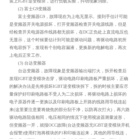
装上IGBT逆变模块，进行负载实验，抖动现象消除。
(2) 富士G9变频器
富士变频器G9，故障现在为上电无显示。接到手估计可能
是变频器开关电源损坏，打开变频器检查开关电源线路，但是
经检查开关电源器件线路都无损坏，在DC正负处上直流电压也
无显示，这个时候要估计到可能是驱动问题，将驱动电路初所
有电容拆下，发现有个别电容漏液，更换新的电解电容，再次
上电后正常工作。
(3) 台达变频器
台达变频器，故障现象是变频器输出端打火，拆开检查后
发现IGBT逆变模块击穿，驱动电路印刷电路板严重损坏，正确
的解决办法是先将损坏IGBT逆变模块拆下，拆的时候主要应尽
量保护好印刷电路板不受人为二次损坏，将驱动电路上损坏的
电子原器件逐一更换以及印刷电路板上开路的线路用导线连起
来(这里要注意要将烧焦的部分刮干净，以防再次打火)，再六路
驱动电路阻值相同，电压相同的情况下使用视波器测量波形，
但变频器一开，就报OCC故障(台达变频器无IGBT逆变模块开机
会报警)使用灯泡将模块的P1和印板连起来，其他的用导线连，