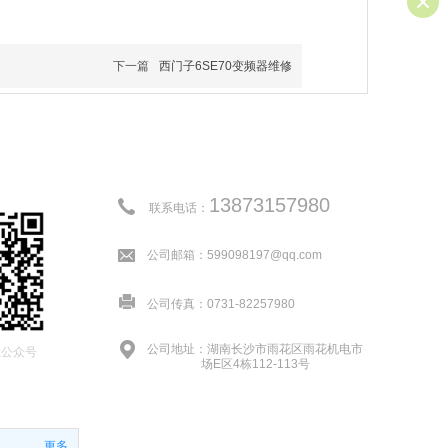
下一篇
西门子6SE70变频器维修
13873157980
联系电话：
公司邮箱：599098197@qq.com
公司传真：0731-82257980
公司地址：湖南长沙市雨花区雨花机电市
注公众号
场E区4栋112-113号
更多