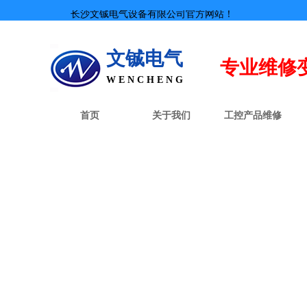
长沙文铖电气设备有限公司官方网站！
文铖电气
专业
维修
W E N C H E N G
首页
关于我们
工控产品维修