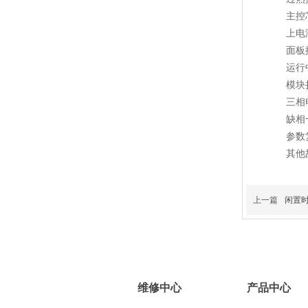
主控芯
上电没
面板控
运行中
模块损
三相电
缺相一
参数复
其他故
上一篇
闲置
维修中心
产品中心