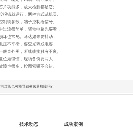
片功能多，放大检测都是它;
报错就运行，两种方式试机灵;
制调参数，端子控制给信号;
过流很简单，驱动电路先要看，
坏也常见。马达如果要抖动，
压不平衡，要查光耦或电容，
般查外围，断线或接触有不良;
位须谨慎，现场备份要两人，
障也很多，按图索骥不会错。
时间过长也可能导致变频器故障吗?
技术动态
成功案例