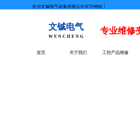
长沙文铖电气设备有限公司官方网站！
文铖电气
专业
维修
W E N C H E N G
首页
关于我们
工控产品维修