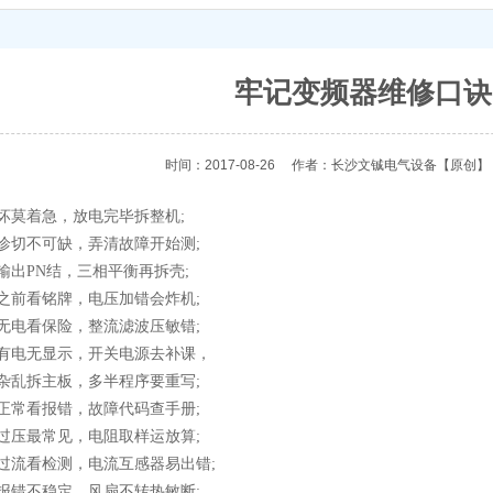
牢记变频器维修口诀
时间：2017-08-26
作者：长沙文铖电气设备
【原创】
莫着急，放电完毕拆整机;
切不可缺，弄清故障开始测;
PN结，三相平衡再拆壳;
前看铭牌，电压加错会炸机;
电看保险，整流滤波压敏错;
电无显示，开关电源去补课，
乱拆主板，多半程序要重写;
常看报错，故障代码查手册;
压最常见，电阻取样运放算;
流看检测，电流互感器易出错;
错不稳定，风扇不转热敏断;