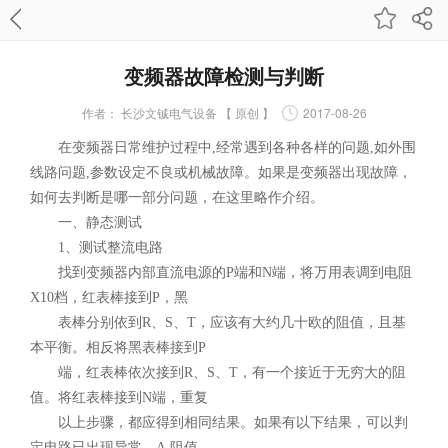
变频器故障检测与判断
作者：
长沙文铖电气设备 【 原创 】
2017-08-26
在变频器日常维护过程中,经常遇到各种各样的问题,如外围
线路问题,参数设定不良或机械故障。如果是变频器出现故障，
如何去判断是哪一部分问题，在这里略作介绍。
一、静态测试
1、测试整流电路
找到变频器内部直流电源的P端和N端，将万用表调到电阻
X10档，红表棒接到P，黑
表棒分别依到R、S、T，应该有大约几十欧的阻值，且基
本平衡。相反将黑表棒接到P
端，红表棒依次接到R、S、T，有一个接近于无穷大的阻
值。将红表棒接到N端，重复
以上步骤，都应得到相同结果。如果有以下结果，可以判
定电路已出现异常，A.阻值