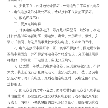
4、安装不良，如外包绝缘损坏，外壳连到了不应有的电位
上，电气连接处和焊接处不良，造成接触不良发热而损坏。
5、散热环境不好
三、更换电解电容
1、替换电解电容器选择。最好是相同型号，如没有，在选
择替代品时应遵循耐压、漏电流、容量、外形尺寸、极性、安
装方式相同，并选用能承受较大纹波电流，长寿命的品种。
2、电气连接应牢固可靠，正、负极不得接错，固定用卡箍
要能牢固固定，并不得损坏电容器外绝缘包皮，分压电阻照原
样接好，并测量一下电阻值，应使分压均匀。
3、已放置一年以上的电解电容器，应测量漏电流值，不得
太大，装上前先行加直流电老化，直流电先加低一些，当漏电
流减小时，再升高电压，最后在额定电压时，漏电流值不得超
过标准值。
4、因电容器的尺寸不合适，而修理替换的电容器只能装在
其他位置时，必须注意从逆变模块到电容的母线不能比原来的
母线长，两根+、-母线包围的面积必须尽量小，最好用双绞线