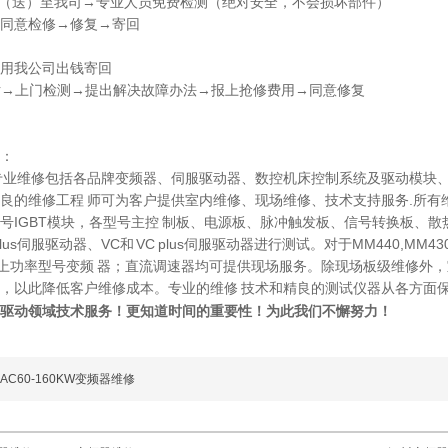
寄（送）至我司→专业人员免费检测（绝对安全，不会损坏部件）
同意检修→修复→寄回
用我公司出钱寄回
电话→上门检测→提出解决故障办法→报上抢修费用→同意修复
：
专业维修包括各品牌变频器、伺服驱动器、数控机床控制系统及驱动模块、
良的维修工程 师可为客户提供室内维修、现场维修、技术支持服务.所有维
号IGBT模块，各型号主控 制板、电源板、脉冲触发板、信号转换板、
plus伺服驱动器、VC和 VC plus伺服驱动器进行测试。对于MM440,M
以上功率型号变频 器；直流调速器均可提供现场服务。除现场板级维修外
，以此降低客户维修成本。专业的维修 技术和精良的测试仪器从各方面
驱动领域技术服务！更知道时间的重要性！为此我们不懈努力！
AC60-160KW变频器维修