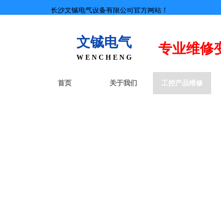
长沙文铖电气设备有限公司官方网站！
文铖电气
专业
维修
W E N C H E N G
首页
关于我们
工控产品维修