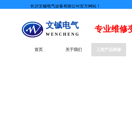
长沙文铖电气设备有限公司官方网站！
文铖电气
专业
维修
W E N C H E N G
首页
关于我们
工控产品维修