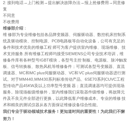
2: 接到电话→上门检测→提出解决故障办法→报上抢修费用→同意修
复
不同意
不收费用
维修部介绍
：
维 修部为专业维修包括各品牌变频器、伺服驱动器、数控机床控制系
统及驱动模块、控制电源、PCB电路板等自动化设备，公司有充足的
备件和技术优良的维修工程 师可为客户提供室内维修、现场维修、技
术支持服务.所有维修工程师均接受SIEMENS公司专业技术培训，维
修备件库有各种型号IGBT模块，各型号主控 制板、电源板、脉冲触发
板、信号转换板、散热风机等维修备件；可测试各型号变频器、直流
调速器、MC和MC plus伺服驱动器、VC和 VC plus伺服驱动器进行测
试。对于MM440,MM430系列标准传动产品、6SE70系列CUVC工程
型传动产品45KW及以上功率型号变频 器；直流调速器均可提供现场
服务。除现场板级维修外，室内维修我们采取器件级维修，将故障元
件及不良元件全部进行更换，以此降低客户维修成本。专业的维修 技
术和精良的测试仪器从各方面保证维修设备综合性能。
我们专业于驱动领域技术服务！更知道时间的重要性！为此我们不懈
努力！