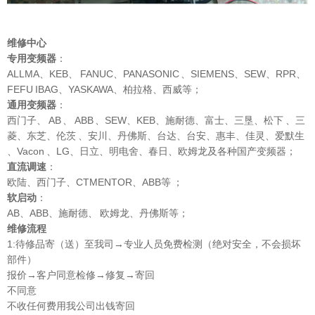
维修中心
专用变频器
：
ALLMA、KEB、 FANUC、PANASONIC 、SIEMENS、SEW、RPR、
FEFU IBAG、YASKAWA、柏拉格、西威等；
通用变频器
：
西门子、 AB 、 ABB 、SEW、KEB、施耐德、富士、三垦、松下 、三
菱、东芝、伦茨 、安川、丹佛斯、台达、台安、惠丰、佳灵、爱默生
、Vacon 、LG、日立、明电舍、春日、欧姆龙及各种国产变频器；
直流调速
：
欧陆、西门子、CTMENTOR、ABB等 ；
软启动
：
AB、ABB、施耐德、 欧姆龙、丹佛斯等；
维修流程
1:待修品寄（送）至我司→专业人员免费检测（绝对安全，不会损坏
部件）
报价→客户同意检修→修复→寄回
不同意
不收任何费用我公司出钱寄回