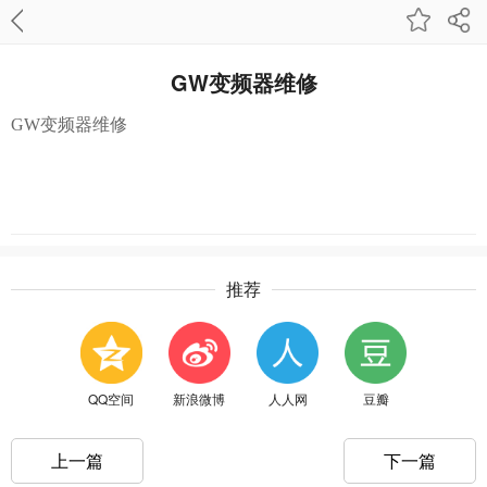
GW变频器维修
GW变频器维修
推荐
QQ空间
新浪微博
人人网
豆瓣
上一篇
下一篇