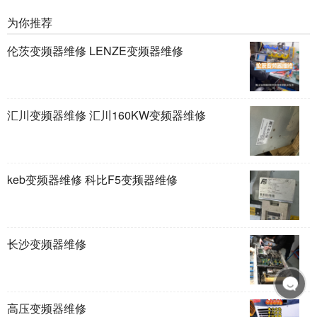
为你推荐
伦茨变频器维修 LENZE变频器维修
汇川变频器维修 汇川160KW变频器维修
keb变频器维修 科比F5变频器维修
长沙变频器维修
高压变频器维修