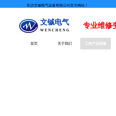
长沙文铖电气设备有限公司官方网站！
文铖电气
专业
维修
W E N C H E N G
首页
关于我们
工控产品维修