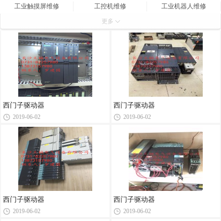
工业触摸屏维修
工控机维修
工业机器人维修
更多
电路板维修
PLC维修
驱动器维修
全国维修点
进口变频器回收
控制器维修
发那科伺服驱动器维修
高压变频器维修
软启动器维修
电源模块维修
ccu系统维修
CNC系统维修
三菱伺服维修
松下伺服维修
安川伺服维修
半导体维修
射频电源维修
西门子驱动器
西门子驱动器
2019-06-02
2019-06-02
西门子驱动器
西门子驱动器
2019-06-02
2019-06-02