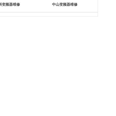
州变频器维修
中山变频器维修
东