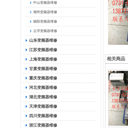
中山变频器维修
潮州变频器维修
揭阳变频器维修
云浮变频器维修
山东变频器维修
江苏变频器维修
相关商品
上海变频器维修
甘肃变频器维修
重庆变频器维修
河北变频器维修
湖北变频器维修
天津变频器维修
四川变频器维修
浙江变频器维修