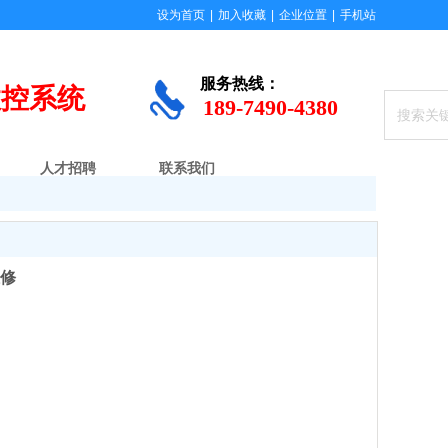
设为首页
|
加入收藏
|
企业位置
|
手机站
服务
热线：
数控系统
189-7490-4380
人才招聘
联系我们
修