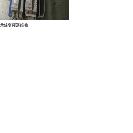
运城变频器维修