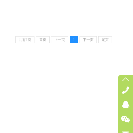
共有1页
首页
上一页
1
下一页
尾页