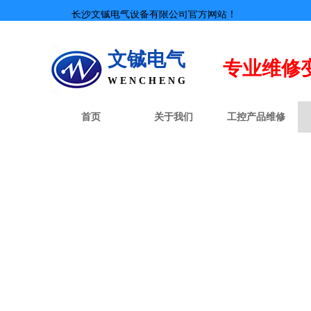
长沙文铖电气设备有限公司官方网站！
文铖电气
专业
维修
W E N C H E N G
首页
关于我们
工控产品维修