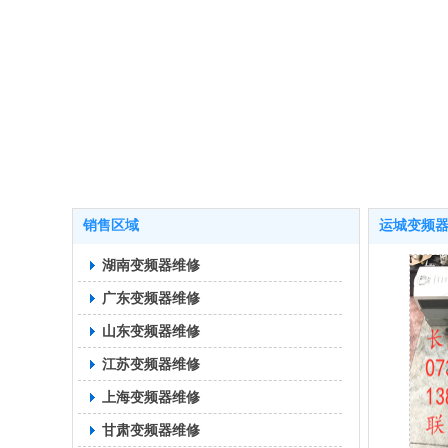
销售区域
运城变频
湖南变频器维修
广东变频器维修
山东变频器维修
江苏变频器维修
上海变频器维修
甘肃变频器维修