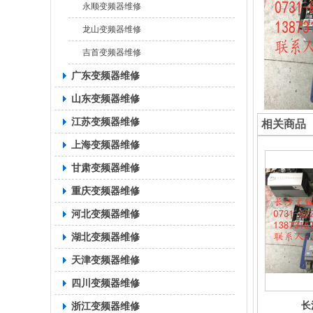
永顺变频器维修
龙山变频器维修
吉首变频器维修
广东变频器维修
山东变频器维修
江苏变频器维修
相关商品
上海变频器维修
甘肃变频器维修
重庆变频器维修
河北变频器维修
湖北变频器维修
天津变频器维修
四川变频器维修
长
浙江变频器维修