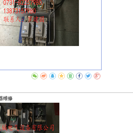
收藏
器维修