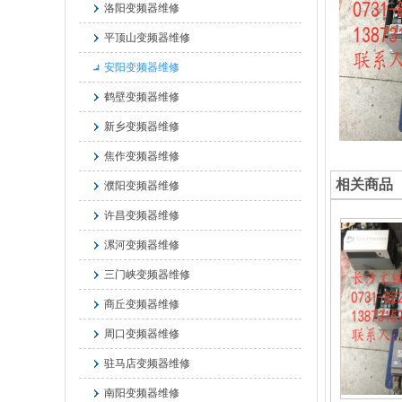
洛阳变频器维修
平顶山变频器维修
安阳变频器维修
鹤壁变频器维修
新乡变频器维修
焦作变频器维修
相关商品
濮阳变频器维修
许昌变频器维修
漯河变频器维修
三门峡变频器维修
商丘变频器维修
周口变频器维修
驻马店变频器维修
南阳变频器维修