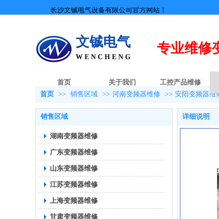
长沙文铖电气设备有限公司官方网站！
文铖电气
专业
维修
W E N C H E N G
首页
关于我们
工控产品维修
首页
>>
销售区域
>>
河南变频器维修
>>
安阳变频器维
销售区域
详细说明
湖南变频器维修
广东变频器维修
山东变频器维修
江苏变频器维修
上海变频器维修
甘肃变频器维修