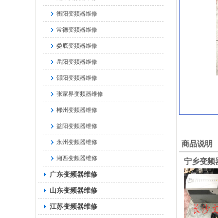
衡阳变频器维修
常德变频器维修
娄底变频器维修
岳阳变频器维修
邵阳变频器维修
张家界变频器维修
郴州变频器维修
益阳变频器维修
永州变频器维修
商品说明
湘西变频器维修
宁乡变频
广东变频器维修
山东变频器维修
江苏变频器维修