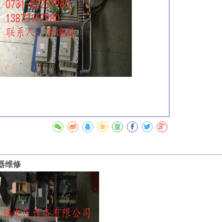
收藏
器维修