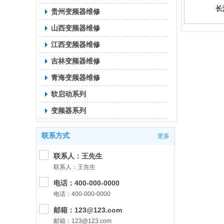
长
贵州变频器维修
山西变频器维修
江西变频器维修
吉林变频器维修
青海变频器维修
软启动系列
变频器系列
联系方式
更多
联系人：王先生
联系人：王先生
电话：400-000-0000
电话：400-000-0000
邮箱：123@123.com
邮箱：123@123.com