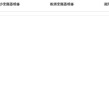
沙变频器维修
株洲变频器维修
湘