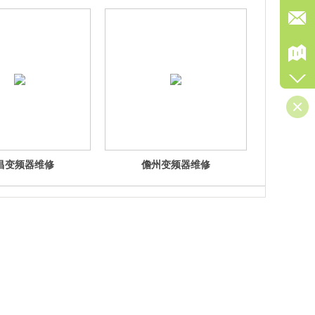
昌变频器维修
儋州变频器维修
三