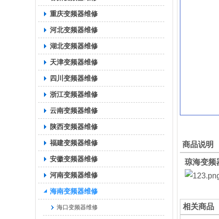
重庆变频器维修
河北变频器维修
湖北变频器维修
天津变频器维修
四川变频器维修
浙江变频器维修
云南变频器维修
陕西变频器维修
福建变频器维修
商品说明
安徽变频器维修
琼海变频
河南变频器维修
海南变频器维修
相关商品
海口变频器维修