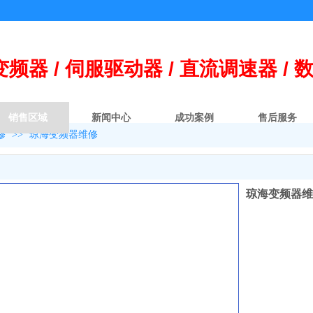
变频器 / 伺
服
驱动器 / 直流调速器 / 
销售区域
新闻中心
成功案例
售后服务
修
>>
琼海变频器维修
琼海变频器维