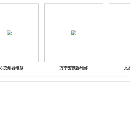
方变频器维修
万宁变频器维修
文