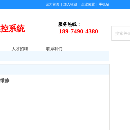
设为首页
|
加入收藏
|
企业位置
|
手机站
服务
热线：
数控系统
189-7490-4380
人才招聘
联系我们
维修