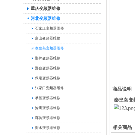
重庆变频器维修
河北变频器维修
石家庄变频器维修
唐山变频器维修
泰皇岛变频器维修
邯郸变频器维修
邢台变频器维修
保定变频器维修
张家口变频器维修
商品说明
承德变频器维修
秦皇岛变
沧州变频器维修
廊坊变频器维修
相关商品
衡水变频器维修