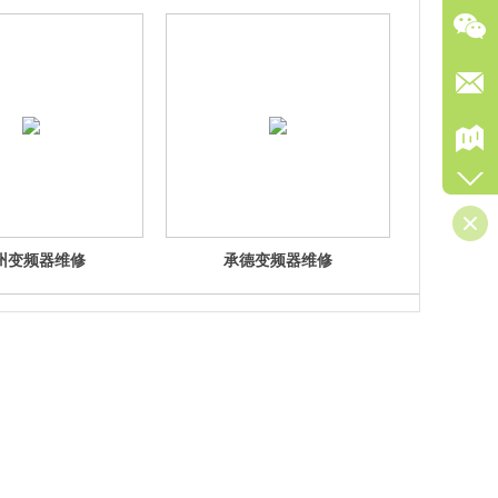
州变频器维修
承德变频器维修
张家