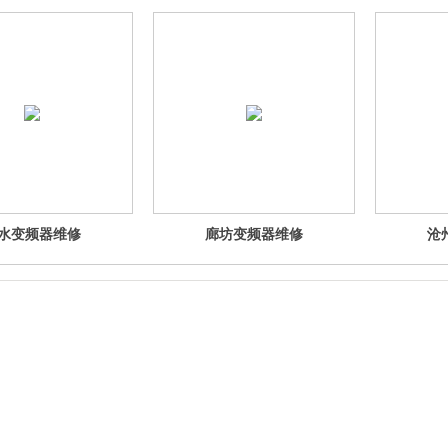
水变频器维修
廊坊变频器维修
沧