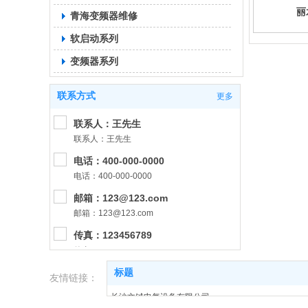
丽
青海变频器维修
软启动系列
变频器系列
联系方式
更多
联系人：王先生
联系人：王先生
电话：400-000-0000
电话：400-000-0000
邮箱：123@123.com
邮箱：123@123.com
传真：123456789
传真：123456789
地址：北京市xx区xx路xx大厦xxx室
标题
友情链接：
地址：北京市xx区xx路xx大厦xxx室
长沙文铖电气设备有限公司