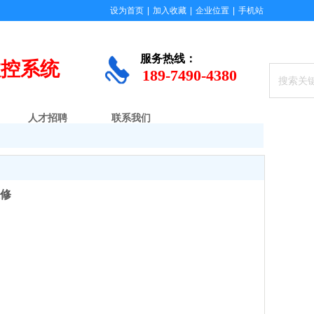
设为首页
|
加入收藏
|
企业位置
|
手机站
服务
热线：
数控系统
189-7490-4380
人才招聘
联系我们
修