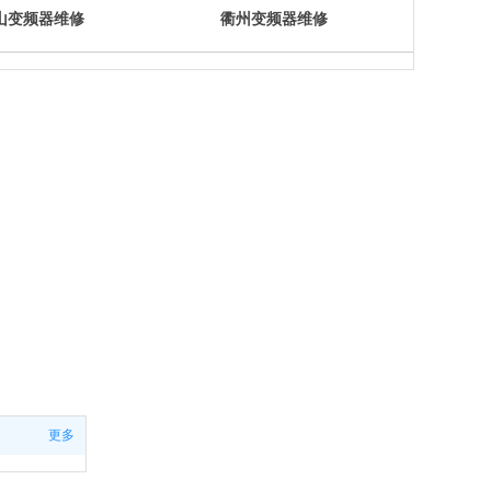
山变频器维修
衢州变频器维修
金
更多