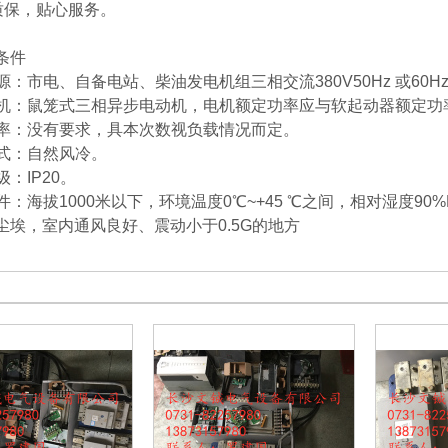
年质保，贴心服务。
条件
电电源：市电、自备电站、柴油发电机组三相交流380V50Hz 或
用电机：鼠笼式三相异步电动机，电机额定功率应与软起动器额定功
动频率：没有要求，具本次数视负载情况而定。
方式：自然风冷。
级：IP20。
条件：海拔1000米以下，环境温度0℃~+45 ℃之间，相对湿度
尘埃，室内通风良好、震动小于0.5G的地方