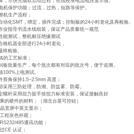
能测算，尽快完成软启动过程；在线校准电流电压显示值。
备的电机保护功能；过流，过热，短路等保护。
的整机生产流程；
自动化SMT，绑定，插件完成；控制板的24小时老化及再检验。
作业指导书流水线组装，保证产品质量统一规范
性能测试，整机耐压绝缘测试
合格机器全部进行24小时老化，
最终检验。
严格的工艺标准；
制板批量生产，每个批次都有对应的批次号，便于追溯。
须100%上电测试。
剪角保持1.5~2.5mm 高度；
部采用三防处理，防潮、防盐雾、防霉。
定螺杆采用扭力扳手按扭力标准安装，保证接触良好
用上乘的硬件的材料；（湖北台基可控硅）
D液晶宽屏中英文显示；
的工程灰色外观；
RS232/485通讯功能；
通过CE 认证；