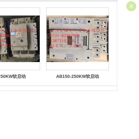
250KW软启动
AB150-250KW软启动
易盟一特软启
起